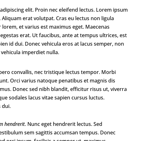
dipiscing elit. Proin nec eleifend lectus. Lorem ipsum
. Aliquam erat volutpat. Cras eu lectus non ligula
r lorem, et varius est maximus eget. Maecenas
s egestas erat. Ut faucibus, ante at tempus ultrices, est
pien id dui. Donec vehicula eros at lacus semper, non
, vehicula imperdiet nulla.
bero convallis, nec tristique lectus tempor. Morbi
idunt. Orci varius natoque penatibus et magnis dis
us. Donec sed nibh blandit, efficitur risus ut, viverra
ue sodales lacus vitae sapien cursus luctus.
 dui.
m hendrerit.
Nunc eget hendrerit lectus. Sed
tibulum sem sagittis accumsan tempus. Donec
 Sed orci ipsum, facilisis a semper ut, maximus