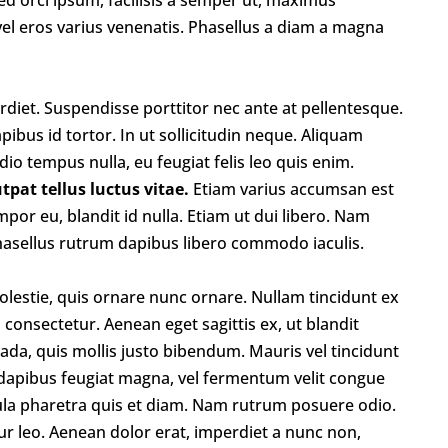
 vel eros varius venenatis. Phasellus a diam a magna
erdiet. Suspendisse porttitor nec ante at pellentesque.
pibus id tortor. In ut sollicitudin neque. Aliquam
dio tempus nulla, eu feugiat felis leo quis enim.
pat tellus luctus vitae.
Etiam varius accumsan est
empor eu, blandit id nulla. Etiam ut dui libero. Nam
asellus rutrum dapibus libero commodo iaculis.
olestie, quis ornare nunc ornare. Nullam tincidunt ex
nsectetur. Aenean eget sagittis ex, ut blandit
a, quis mollis justo bibendum. Mauris vel tincidunt
e dapibus feugiat magna, vel fermentum velit congue
ula pharetra quis et diam. Nam rutrum posuere odio.
ur leo. Aenean dolor erat, imperdiet a nunc non,