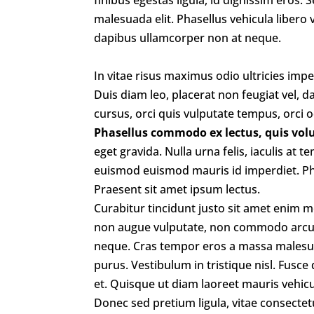
malesuada elit. Phasellus vehicula libero
dapibus ullamcorper non at neque.
In vitae risus maximus odio ultricies imp
Duis diam leo, placerat non feugiat vel, da
cursus, orci quis vulputate tempus, orci o
Phasellus commodo ex lectus, quis volut
eget gravida. Nulla urna felis, iaculis at t
euismod euismod mauris id imperdiet. Ph
Praesent sit amet ipsum lectus.
Curabitur tincidunt justo sit amet enim m
non augue vulputate, non commodo arcu co
neque. Cras tempor eros a massa malesuad
purus. Vestibulum in tristique nisl. Fusc
et. Quisque ut diam laoreet mauris vehic
Donec sed pretium ligula, vitae consectet