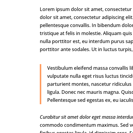
Lorem ipsum dolor sit amet, consectetur a
dolor sit amet, consectetur adipiscing elit
pellentesque convallis. In bibendum dolo
tristique at felis in molestie. Aliquam qui
nulla porttitor est, eu interdum purus sa
porttitor ante sodales. Ut in luctus turpis
Vestibulum eleifend massa convallis li
vulputate nulla eget risus luctus tinc
parturient montes, nascetur ridiculus m
ligula. Donec nec mauris magna. Quisq
Pellentesque sed egestas ex, eu iaculis
Curabitur sit amet dolor eget massa interdu
commodo condimentum maximus. Sed ves
finibus egestas ligula, id dignissim eros.