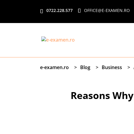
0722.228.577
OFFICE@E-EXAMEN.RO
e-examen.ro
>
Blog
>
Business
>
Reasons Why 