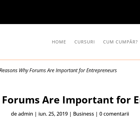
HOME
CURSURI
CUM CUMPĂR?
Reasons Why Forums Are Important for Entrepreneurs
Forums Are Important for 
de
admin
|
iun. 25, 2019
|
Business
|
0 comentarii