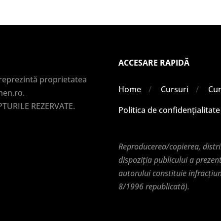
ACCESARE RAPIDĂ
 reprezintă proprietatea
Home
Cursuri
Cu
men.ro.
PTURILE REZERVATE.
Politica de confidențialitate
Reproducerea/copierea, distr
dispoziția publicului a prezen
autorului constituie infracțiu
8/1996 republicată).