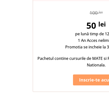
100
lei
50
lei
pe lună timp de 12
1 An Acces nelimi
Promotia se incheie la 
Pachetul contine cursurile de MATE s
Nationala.
Inscrie-te ac