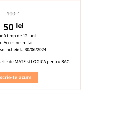
100
lei
50
lei
ună timp de 12 luni
n Acces nelimitat
se incheie la 30/06/2024
urile de MATE si LOGICA pentru BAC.
nscrie-te acum