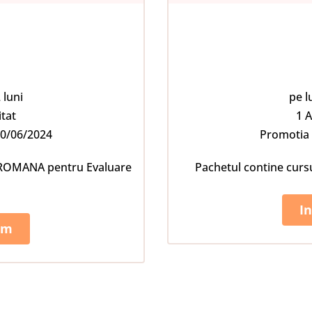
 luni
pe l
tat
1 A
30/06/2024
Promotia 
i ROMANA pentru Evaluare
Pachetul contine curs
I
um