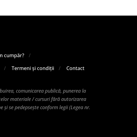
m cumpăr?
Termeni și condiții
Contact
ibuirea, comunicarea publică, punerea la
telor materiale / cursuri fără autorizarea
ne și se pedepsește conform legii (Legea nr.