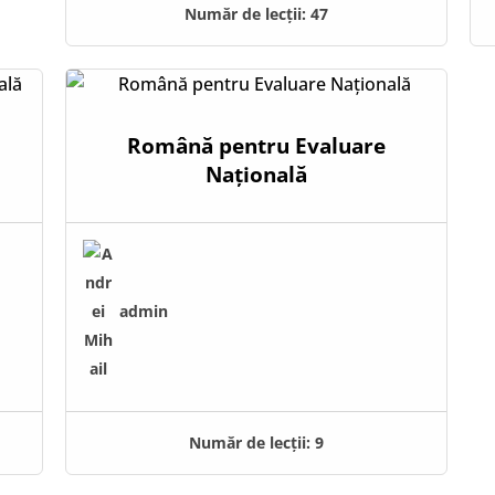
Număr de lecții:
47
e
Română pentru Evaluare
Națională
admin
Număr de lecții:
9