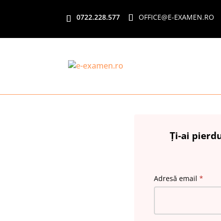
0722.228.577
OFFICE@E-EXAMEN.RO
Ți-ai pierd
Adresă email
*