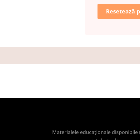
Resetează p
Materialele educaționale disponibile