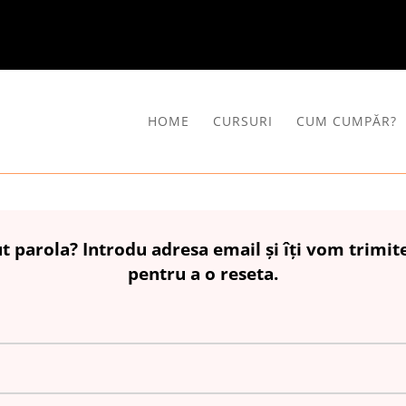
HOME
CURSURI
CUM CUMPĂR?
ut parola? Introdu adresa email și îți vom trimit
pentru a o reseta.