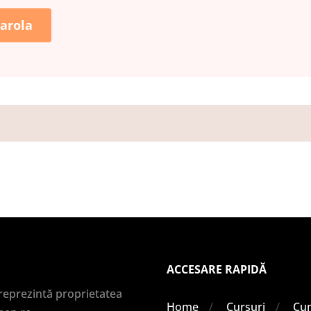
arola
ACCESARE RAPIDĂ
 reprezintă proprietatea
Home
Cursuri
Cu